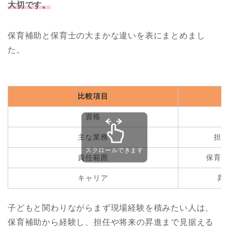
大切です。
保育補助と保育士の大まかな違いを表にまとめまし
た。
比較項目
資格
主な業務
担任
スクロールできます
責任範囲
保育判
キャリア
昇
子どもと関わりながらまず現場経験を積みたい人は、
保育補助から経験し、担任や将来の昇進まで見据える