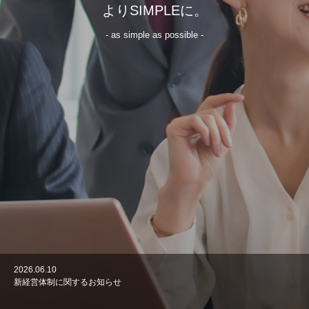
よりSIMPLEに。
- as simple as possible -
2026.06.10
2026.06.10
2026.04.13
2025.08.22
2024.11.19
新経営体制に関するお知らせ
本社移転のお知らせ
新経営体制に関するお知らせ
Simple株式会社が保育士のための “居場所” 「ほいくらうんじ」を開設
＜メディア掲載＞「新しい働き方と人材活用企業（女性活躍/未経験・学歴
不問）として取材いただきました」