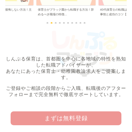
職で後悔しない方法！主
保育士がブラック園から転職する方法！辞
40代保育士の転職は厳
..
めるべき職場の特徴...
事情と成功のコツ【...
しんぷる保育は、首都圏を中心に各地域の特性を熟知
した転職アドバイザーが、
あなたにあった保育士・幼稚園教論求人をご提案しま
す。
ご登録やご相談の段階からご入職、転職後のアフター
フォローまで完全無料で徹底サポートしています。
まずは無料登録