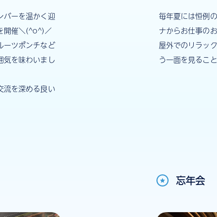
ンバーを温かく迎
毎年夏には恒例の
催＼(^o^)／
ナからお仕事の
ルーツポンチなど
屋外でのリラッ
囲気を味わいまし
う一面を見るこ
交流を深める良い
忘年会