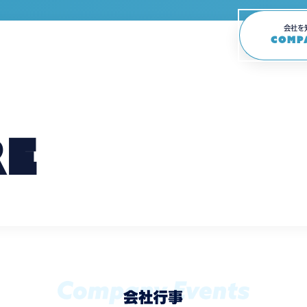
会社を
COMP
re